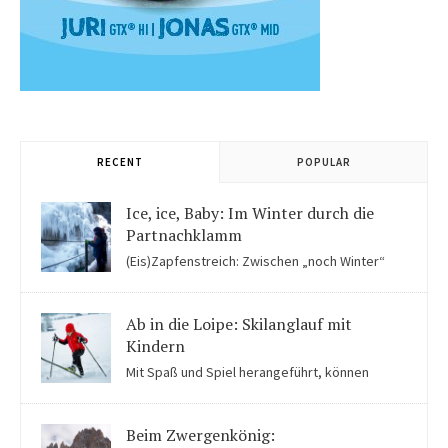
RECENT
POPULAR
Ice, ice, Baby: Im Winter durch die
Partnachklamm
(Eis)Zapfenstreich: Zwischen „noch Winter“
und „fast schon Frühling“ kommen Kinder in der Eiswelt der
Partnachklamm ins Staunen.
Ab in die Loipe: Skilanglauf mit
Kindern
Mit Spaß und Spiel herangeführt, können
Kinder auch für Skilanglauf begeistert werden. Einige Tipps
solltet ihr beachten.
Beim Zwergenkönig: