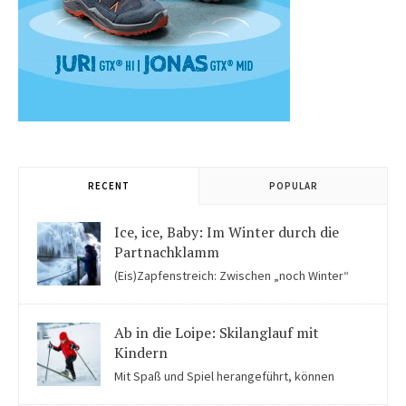
RECENT
POPULAR
Ice, ice, Baby: Im Winter durch die
Partnachklamm
(Eis)Zapfenstreich: Zwischen „noch Winter“
und „fast schon Frühling“ kommen Kinder in der Eiswelt der
Partnachklamm ins Staunen.
Ab in die Loipe: Skilanglauf mit
Kindern
Mit Spaß und Spiel herangeführt, können
Kinder auch für Skilanglauf begeistert werden. Einige Tipps