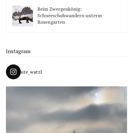
solltet ihr beachten.
Beim Zwergenkönig:
Schneeschuhwandern unterm
Rosengarten
Unter König Laurins Rosengarten lässt sich famos
Schneeschuhwandern – auch mit Kindern.
Instagram
ute_watzl