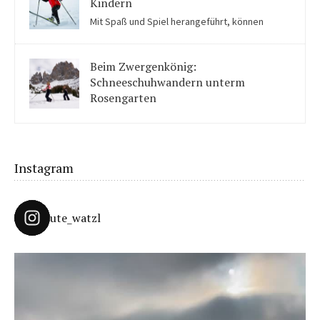
Kindern
Mit Spaß und Spiel herangeführt, können
Kinder auch für Skilanglauf begeistert werden. Einige Tipps
solltet ihr beachten.
Beim Zwergenkönig:
Schneeschuhwandern unterm
Rosengarten
Unter König Laurins Rosengarten lässt sich famos
Schneeschuhwandern – auch mit Kindern.
Instagram
ute_watzl