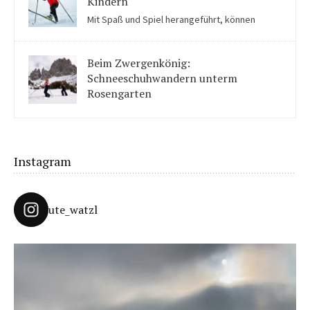
Kindern
Mit Spaß und Spiel herangeführt, können
Kinder auch für Skilanglauf begeistert werden. Einige Tipps
solltet ihr beachten.
Beim Zwergenkönig:
Schneeschuhwandern unterm
Rosengarten
Unter König Laurins Rosengarten lässt sich famos
Schneeschuhwandern – auch mit Kindern.
Instagram
ute_watzl