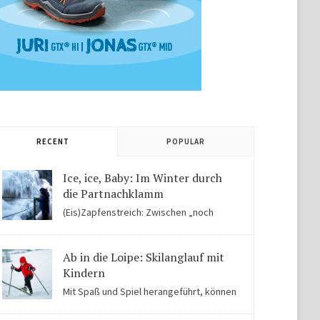
RECENT
POPULAR
Ice, ice, Baby: Im Winter durch
die Partnachklamm
(Eis)Zapfenstreich: Zwischen „noch
Winter“ und „fast schon Frühling“ kommen Kinder in
der Eiswelt der Partnachklamm ins Staunen.
Ab in die Loipe: Skilanglauf mit
Kindern
Mit Spaß und Spiel herangeführt, können
Kinder auch für Skilanglauf begeistert werden. Einige