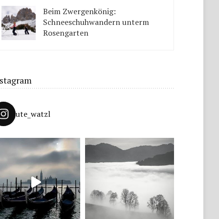
Tipps solltet ihr beachten.
Beim Zwergenkönig:
Schneeschuhwandern unterm
Rosengarten
Unter König Laurins Rosengarten lässt sich famos
Schneeschuhwandern – auch mit Kindern.
nstagram
ute_watzl