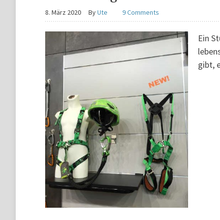
8. März 2020
By
Ute
9 Comments
Ein St
leben
gibt, 