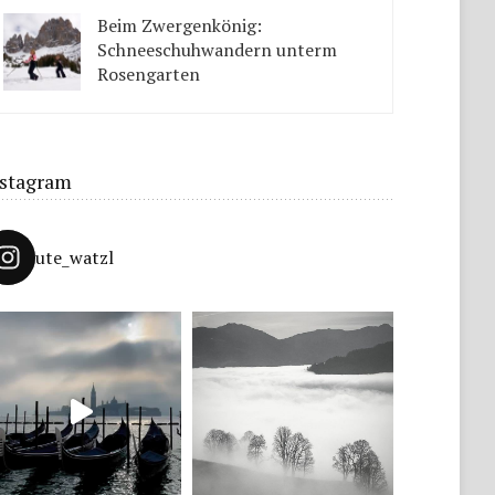
Tipps solltet ihr beachten.
Beim Zwergenkönig:
Schneeschuhwandern unterm
Rosengarten
Unter König Laurins Rosengarten lässt sich famos
Schneeschuhwandern – auch mit Kindern.
nstagram
ute_watzl