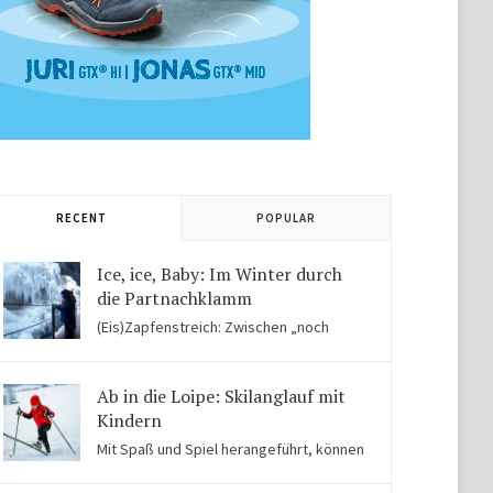
RECENT
POPULAR
Ice, ice, Baby: Im Winter durch
die Partnachklamm
(Eis)Zapfenstreich: Zwischen „noch
Winter“ und „fast schon Frühling“ kommen Kinder in
der Eiswelt der Partnachklamm ins Staunen.
Ab in die Loipe: Skilanglauf mit
Kindern
Mit Spaß und Spiel herangeführt, können
Kinder auch für Skilanglauf begeistert werden. Einige