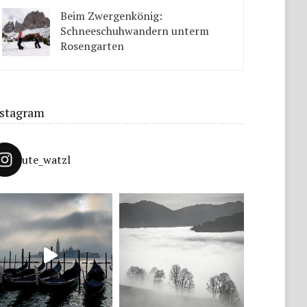
Tipps solltet ihr beachten.
Beim Zwergenkönig:
Schneeschuhwandern unterm
Rosengarten
Unter König Laurins Rosengarten lässt sich famos
Schneeschuhwandern – auch mit Kindern.
nstagram
ute_watzl