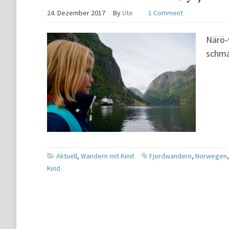
24. Dezember 2017
By
Ute
1 Comment
Närö-
schma
Aktuell
,
Wandern mit Kind
Fjordwandern
,
Norwegen
Kind