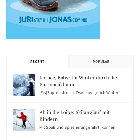
RECENT
POPULAR
Ice, ice, Baby: Im Winter durch die
Partnachklamm
(Eis)Zapfenstreich: Zwischen „noch Winter“
und „fast schon Frühling“ kommen Kinder in der Eiswelt der
Partnachklamm ins Staunen.
Ab in die Loipe: Skilanglauf mit
Kindern
Mit Spaß und Spiel herangeführt, können
Kinder auch für Skilanglauf begeistert werden. Einige Tipps