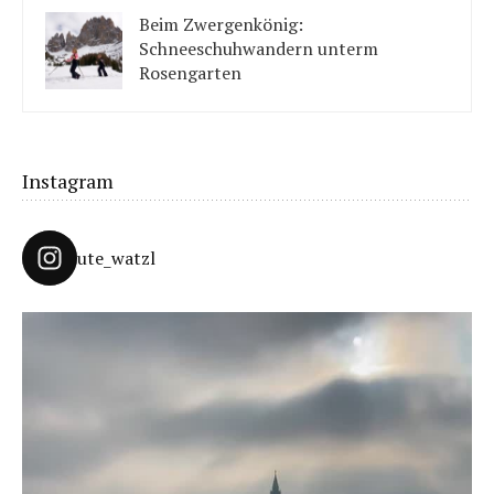
solltet ihr beachten.
Beim Zwergenkönig:
Schneeschuhwandern unterm
Rosengarten
Unter König Laurins Rosengarten lässt sich famos
Schneeschuhwandern – auch mit Kindern.
Instagram
ute_watzl