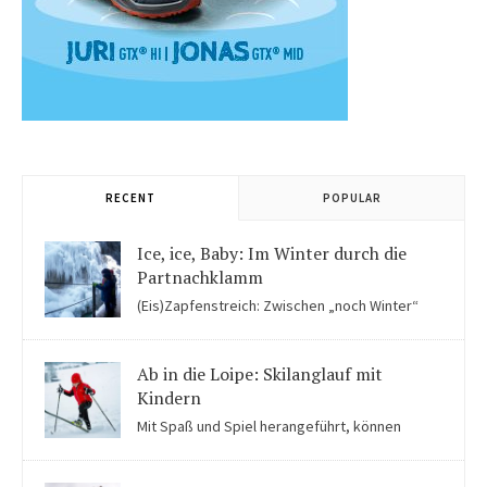
RECENT
POPULAR
Ice, ice, Baby: Im Winter durch die
Partnachklamm
(Eis)Zapfenstreich: Zwischen „noch Winter“
und „fast schon Frühling“ kommen Kinder in der Eiswelt der
Partnachklamm ins Staunen.
Ab in die Loipe: Skilanglauf mit
Kindern
Mit Spaß und Spiel herangeführt, können
Kinder auch für Skilanglauf begeistert werden. Einige Tipps
solltet ihr beachten.