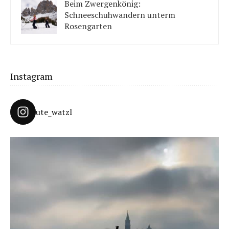
Beim Zwergenkönig:
Schneeschuhwandern unterm
Rosengarten
Unter König Laurins Rosengarten lässt sich famos
Schneeschuhwandern – auch mit Kindern.
Instagram
ute_watzl