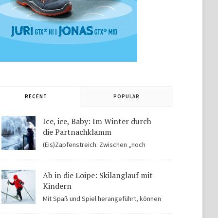
RECENT
POPULAR
Ice, ice, Baby: Im Winter durch
die Partnachklamm
(Eis)Zapfenstreich: Zwischen „noch
Winter“ und „fast schon Frühling“ kommen Kinder in
der Eiswelt der Partnachklamm ins Staunen.
Ab in die Loipe: Skilanglauf mit
Kindern
Mit Spaß und Spiel herangeführt, können
Kinder auch für Skilanglauf begeistert werden. Einige