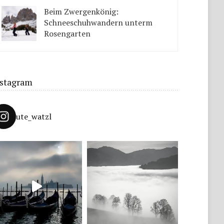
Tipps solltet ihr beachten.
Beim Zwergenkönig:
Schneeschuhwandern unterm
Rosengarten
Unter König Laurins Rosengarten lässt sich famos
Schneeschuhwandern – auch mit Kindern.
nstagram
ute_watzl