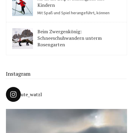
Kindern
Mit Spaß und Spiel herangeführt, können
Kinder auch für Skilanglauf begeistert werden. Einige Tipps
solltet ihr beachten.
Beim Zwergenkönig:
Schneeschuhwandern unterm
Rosengarten
Unter König Laurins Rosengarten lässt sich famos
Schneeschuhwandern – auch mit Kindern.
Instagram
ute_watzl