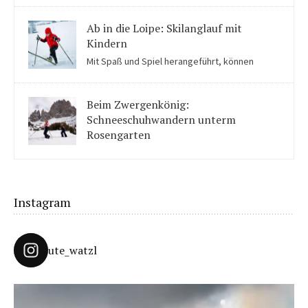
Partnachklamm ins Staunen.
Ab in die Loipe: Skilanglauf mit
Kindern
Mit Spaß und Spiel herangeführt, können
Kinder auch für Skilanglauf begeistert werden. Einige Tipps
solltet ihr beachten.
Beim Zwergenkönig:
Schneeschuhwandern unterm
Rosengarten
Unter König Laurins Rosengarten lässt sich famos
Schneeschuhwandern – auch mit Kindern.
Instagram
ute_watzl