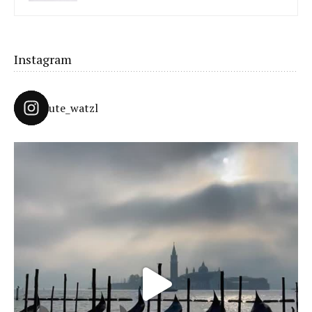
Unter König Laurins Rosengarten lässt sich famos
Schneeschuhwandern – auch mit Kindern.
Instagram
ute_watzl