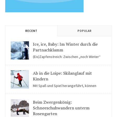
RECENT
POPULAR
Ice, ice, Baby: Im Winter durch die
Partnachklamm
(Eis)Zapfenstreich: Zwischen „noch Winter“
und „fast schon Frühling“ kommen Kinder in der Eiswelt der
Partnachklamm ins Staunen.
Ab in die Loipe: Skilanglauf mit
Kindern
Mit Spaß und Spiel herangeführt, können
Kinder auch für Skilanglauf begeistert werden. Einige Tipps
solltet ihr beachten.
Beim Zwergenkönig:
Schneeschuhwandern unterm
Rosengarten