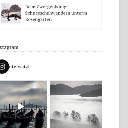
Tipps solltet ihr beachten.
Beim Zwergenkönig:
Schneeschuhwandern unterm
Rosengarten
Unter König Laurins Rosengarten lässt sich famos
Schneeschuhwandern – auch mit Kindern.
nstagram
ute_watzl