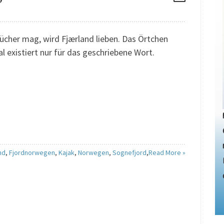
ücher mag, wird Fjærland lieben. Das Örtchen
l existiert nur für das geschriebene Wort.
nd
,
Fjordnorwegen
,
Kajak
,
Norwegen
,
Sognefjord
,
Read More »