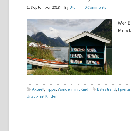
1. September 2018
By
Ute
0 Comments
Wer B
Munda
Aktuell
,
Tipps
,
Wandern mit Kind
Balestrand
,
Fjaerla
Urlaub mit Kindern