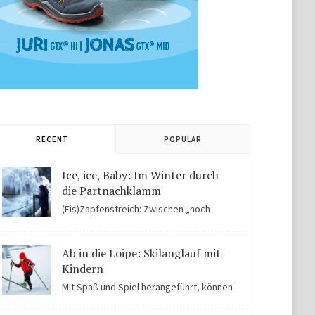
RECENT
POPULAR
Ice, ice, Baby: Im Winter durch
die Partnachklamm
(Eis)Zapfenstreich: Zwischen „noch
Winter“ und „fast schon Frühling“ kommen Kinder in
der Eiswelt der Partnachklamm ins Staunen.
Ab in die Loipe: Skilanglauf mit
Kindern
Mit Spaß und Spiel herangeführt, können
Kinder auch für Skilanglauf begeistert werden. Einige