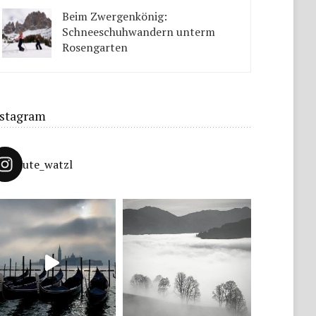
Tipps solltet ihr beachten.
Beim Zwergenkönig:
Schneeschuhwandern unterm
Rosengarten
Unter König Laurins Rosengarten lässt sich famos
Schneeschuhwandern – auch mit Kindern.
nstagram
ute_watzl