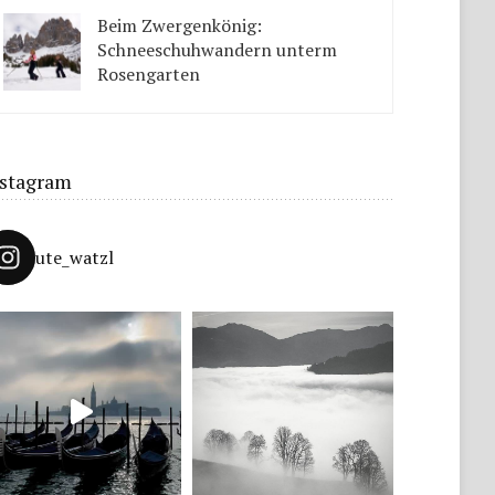
Tipps solltet ihr beachten.
Beim Zwergenkönig:
Schneeschuhwandern unterm
Rosengarten
Unter König Laurins Rosengarten lässt sich famos
Schneeschuhwandern – auch mit Kindern.
nstagram
ute_watzl