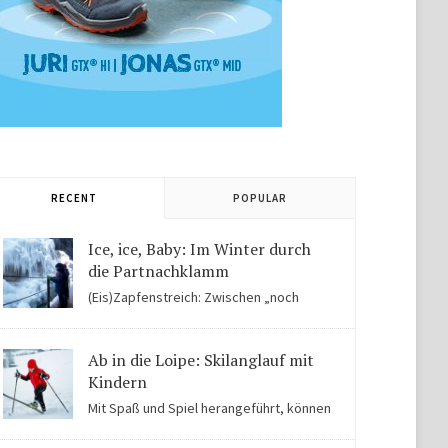
RECENT
POPULAR
Ice, ice, Baby: Im Winter durch
die Partnachklamm
(Eis)Zapfenstreich: Zwischen „noch
Winter“ und „fast schon Frühling“ kommen Kinder in
der Eiswelt der Partnachklamm ins Staunen.
Ab in die Loipe: Skilanglauf mit
Kindern
Mit Spaß und Spiel herangeführt, können
Kinder auch für Skilanglauf begeistert werden. Einige