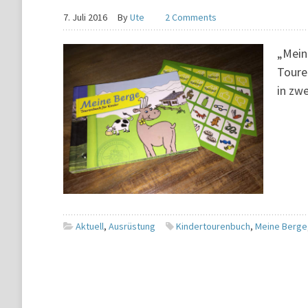
7. Juli 2016
By
Ute
2 Comments
„Mein
Toure
in zwe
Aktuell
,
Ausrüstung
Kindertourenbuch
,
Meine Berge