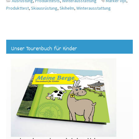
Ausrüstung
,
Produkttests
,
Winterausstattung
Marker Vijo
,
Produkttest
,
Skiausrüstung
,
Skihelm
,
Winterausstattung
Unser Tourenbuch für Kinder