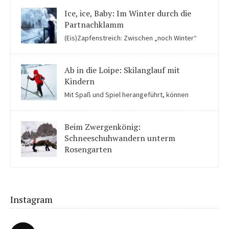
Ice, ice, Baby: Im Winter durch die
Partnachklamm
(Eis)Zapfenstreich: Zwischen „noch Winter“
und „fast schon Frühling“ kommen Kinder in der Eiswelt der
Partnachklamm ins Staunen.
Ab in die Loipe: Skilanglauf mit
Kindern
Mit Spaß und Spiel herangeführt, können
Kinder auch für Skilanglauf begeistert werden. Einige Tipps
solltet ihr beachten.
Beim Zwergenkönig:
Schneeschuhwandern unterm
Rosengarten
Unter König Laurins Rosengarten lässt sich famos
Schneeschuhwandern – auch mit Kindern.
Instagram