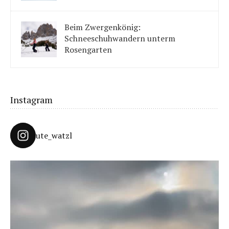
Kinder auch für Skilanglauf begeistert werden. Einige Tipps
solltet ihr beachten.
Beim Zwergenkönig:
Schneeschuhwandern unterm
Rosengarten
Unter König Laurins Rosengarten lässt sich famos
Schneeschuhwandern – auch mit Kindern.
Instagram
ute_watzl