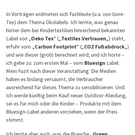
In Vorträgen widmeten sich Fachleute (u.a. von Gore-
Tex) dem Thema Ökolabels. Ich lernte, was genau
hinter dem bei Kindertextilien hinreichend bekannten
Label von „
Oeko Tex
“ („
Textiles Vertrauen
„) steht,
erfuhr vom „
Carbon Footprint
“ („
CO2 Fußabdruck
„)
und wie dieser (grob) berechnet wird; und ich hörte –
ich gebe zu: zum ersten Mal – vom
Bluesign
Label.
Mein Fazit nach dieser Veranstaltung: Die Medien
haben es bislang versäumt, die Verbraucher
ausreichend für dieses Thema zu sensibilisieren. Und:
Ich werde künftig beim Kauf neuer Outdoor-Kleidung,
sei es für mich oder die Kinder – Produkte mit dem
Bluesign-Label anderen vorziehen, wenn der Preis
stimmt.
Ich lernte aber auch, was die Branche „
Green