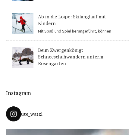
und „fast schon Frühling“ kommen Kinder in der Eiswelt der
Partnachklamm ins Staunen.
Ab in die Loipe: Skilanglauf mit
Kindern
Mit Spaß und Spiel herangeführt, können
Kinder auch für Skilanglauf begeistert werden. Einige Tipps
solltet ihr beachten.
Beim Zwergenkönig:
Schneeschuhwandern unterm
Rosengarten
Unter König Laurins Rosengarten lässt sich famos
Schneeschuhwandern – auch mit Kindern.
Instagram
ute_watzl