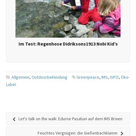
Im Test: Regenhose Didriksons1913 Nobi Kid’s
Allgemein
,
Outdoorbekleidung
Greenpeace
,
IMS
,
ISPO
,
Öko-
Label
Let's talk on the walk: Edurne Pasaban auf dem IMS Brixen
Feuchtes Vergnügen: die Gießenbachklamm