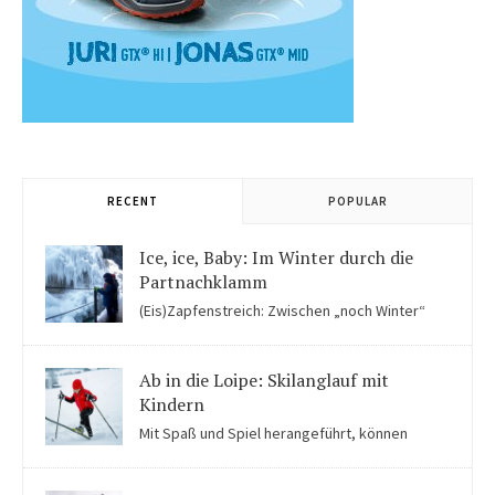
RECENT
POPULAR
Ice, ice, Baby: Im Winter durch die
Partnachklamm
(Eis)Zapfenstreich: Zwischen „noch Winter“
und „fast schon Frühling“ kommen Kinder in der Eiswelt der
Partnachklamm ins Staunen.
Ab in die Loipe: Skilanglauf mit
Kindern
Mit Spaß und Spiel herangeführt, können
Kinder auch für Skilanglauf begeistert werden. Einige Tipps
solltet ihr beachten.