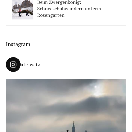
Beim Zwergenkönig:
Schneeschuhwandern unterm
Rosengarten
Unter König Laurins Rosengarten lässt sich famos
Schneeschuhwandern – auch mit Kindern.
Instagram
ute_watzl