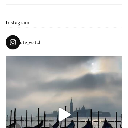
Unter König Laurins Rosengarten lässt sich famos
Schneeschuhwandern – auch mit Kindern.
Instagram
ute_watzl