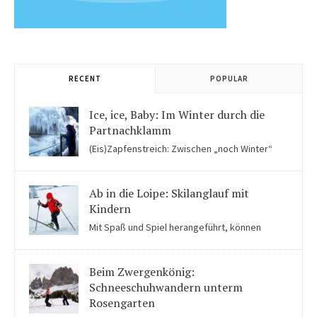
RECENT
POPULAR
Ice, ice, Baby: Im Winter durch die
Partnachklamm
(Eis)Zapfenstreich: Zwischen „noch Winter“
und „fast schon Frühling“ kommen Kinder in der Eiswelt der
Partnachklamm ins Staunen.
Ab in die Loipe: Skilanglauf mit
Kindern
Mit Spaß und Spiel herangeführt, können
Kinder auch für Skilanglauf begeistert werden. Einige Tipps
solltet ihr beachten.
Beim Zwergenkönig:
Schneeschuhwandern unterm
Rosengarten