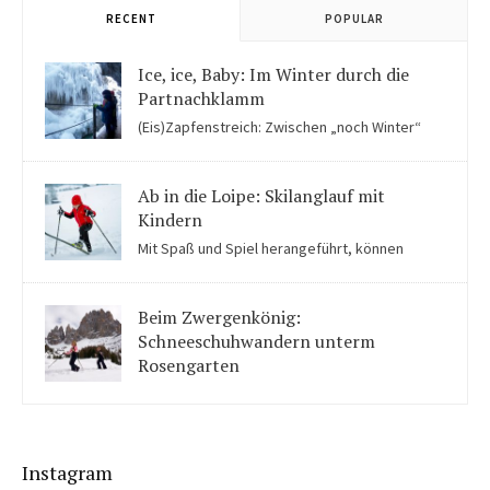
RECENT
POPULAR
Ice, ice, Baby: Im Winter durch die
Partnachklamm
(Eis)Zapfenstreich: Zwischen „noch Winter“
und „fast schon Frühling“ kommen Kinder in der Eiswelt der
Partnachklamm ins Staunen.
Ab in die Loipe: Skilanglauf mit
Kindern
Mit Spaß und Spiel herangeführt, können
Kinder auch für Skilanglauf begeistert werden. Einige Tipps
solltet ihr beachten.
Beim Zwergenkönig:
Schneeschuhwandern unterm
Rosengarten
Unter König Laurins Rosengarten lässt sich famos
Schneeschuhwandern – auch mit Kindern.
Instagram