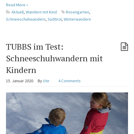
Read More »
Aktuell
,
Wandern mit Kind
Rosengarten
,
Schneeschuhwandern
,
Südtirol
,
Winterwandern
TUBBS im Test:
Schneeschuhwandern mit
Kindern
15. Januar 2020
By
Ute
4 Comments