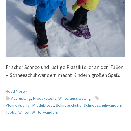
Frischer Schnee und lustige Plastikteller an den Füßen
– Schneeschuhwandern macht Kindern großen Spaß.
Read More »
Ausrüstung
,
Produkttests
,
Winterausstattung
Kleinwalsertal
,
Produkttest
,
Schneeschuhe
,
Schneeschuhwandern
,
Tubbs
,
Winter
,
Winterwandern