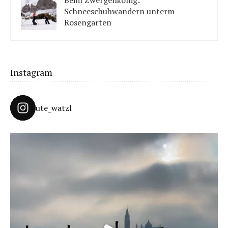
Schneeschuhwandern unterm
Rosengarten
Unter König Laurins Rosengarten lässt sich famos
Schneeschuhwandern – auch mit Kindern.
Instagram
ute_watzl