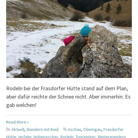
Rodeln bei der Frasdorfer Hütte stand auf dem Plan,
aber dafür reichte der Schnee nicht. Aber immerhin: Es
gab welchen!
Read More »
Aktuell
,
Wandern mit Kind
Aschau
,
Chiemgau
,
Frasdorfer
Hütte
,
Hofalm
,
Hohenaschau
,
Rodeln
,
Tourentipp
,
Winterwandern