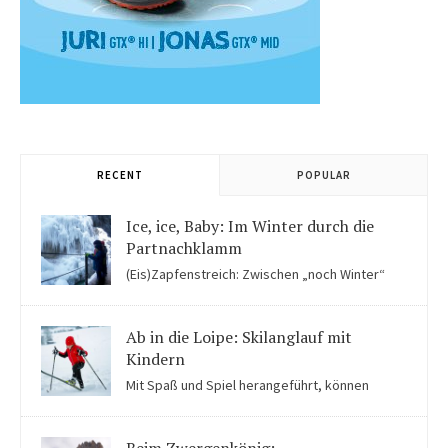
RECENT
POPULAR
Ice, ice, Baby: Im Winter durch die
Partnachklamm
(Eis)Zapfenstreich: Zwischen „noch Winter“
und „fast schon Frühling“ kommen Kinder in der Eiswelt der
Partnachklamm ins Staunen.
Ab in die Loipe: Skilanglauf mit
Kindern
Mit Spaß und Spiel herangeführt, können
Kinder auch für Skilanglauf begeistert werden. Einige Tipps
solltet ihr beachten.
Beim Zwergenkönig: