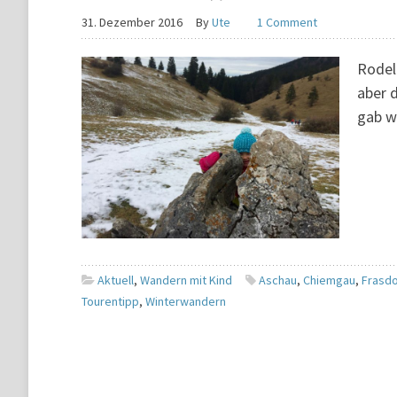
31. Dezember 2016
By
Ute
1 Comment
Rodel
aber d
gab w
Aktuell
,
Wandern mit Kind
Aschau
,
Chiemgau
,
Frasdo
Tourentipp
,
Winterwandern