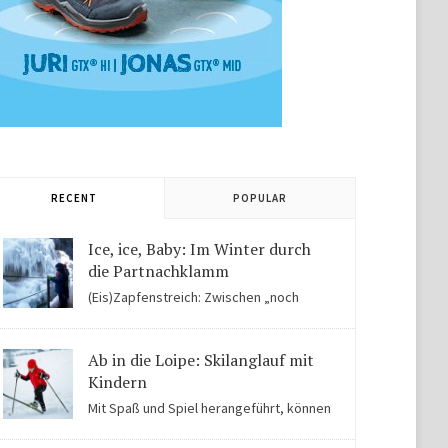
RECENT
POPULAR
Ice, ice, Baby: Im Winter durch
die Partnachklamm
(Eis)Zapfenstreich: Zwischen „noch
Winter“ und „fast schon Frühling“ kommen Kinder in
der Eiswelt der Partnachklamm ins Staunen.
Ab in die Loipe: Skilanglauf mit
Kindern
Mit Spaß und Spiel herangeführt, können
Kinder auch für Skilanglauf begeistert werden. Einige