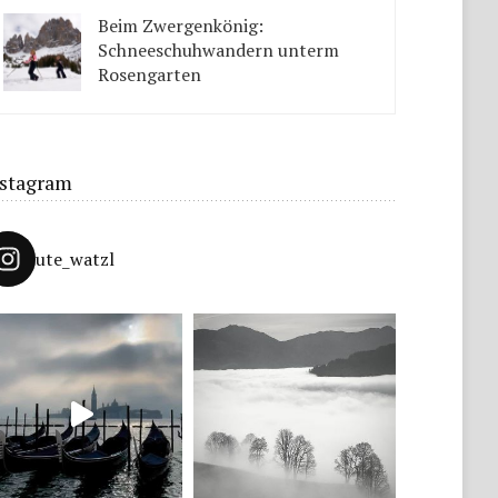
Tipps solltet ihr beachten.
Beim Zwergenkönig:
Schneeschuhwandern unterm
Rosengarten
Unter König Laurins Rosengarten lässt sich famos
Schneeschuhwandern – auch mit Kindern.
nstagram
ute_watzl