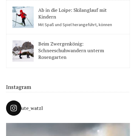
Partnachklamm ins Staunen.
Ab in die Loipe: Skilanglauf mit
Kindern
Mit Spaß und Spiel herangeführt, können
Kinder auch für Skilanglauf begeistert werden. Einige Tipps
solltet ihr beachten.
Beim Zwergenkönig:
Schneeschuhwandern unterm
Rosengarten
Unter König Laurins Rosengarten lässt sich famos
Schneeschuhwandern – auch mit Kindern.
Instagram
ute_watzl